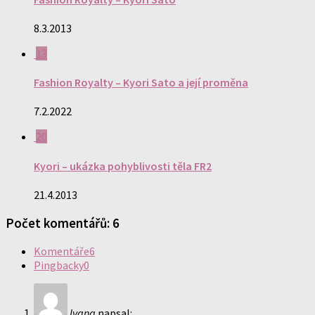
8.3.2013
13
Fashion Royalty – Kyori Sato a její proměna
7.2.2022
20
Kyori – ukázka pohyblivosti těla FR2
21.4.2013
Počet komentářů: 6
Komentáře
6
Pingbacky
0
Ivana
napsal: