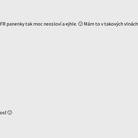
y FR panenky tak moc neosloví a ejhle. 🙂 Mám to v takových vlnách
osť 🙂