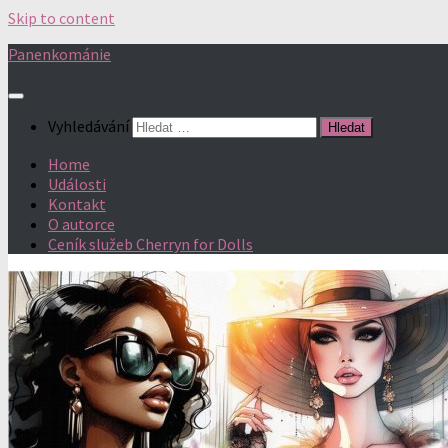
Skip to content
Panenkománie
Vyhledávání
Home
Události
Kontakt
O autorce
Ceník služeb Cherryn for Dolls