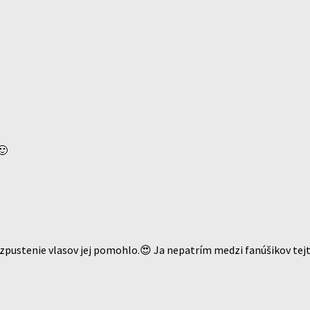
🙂
zpustenie vlasov jej pomohlo.😍 Ja nepatrím medzi fanúšikov tej