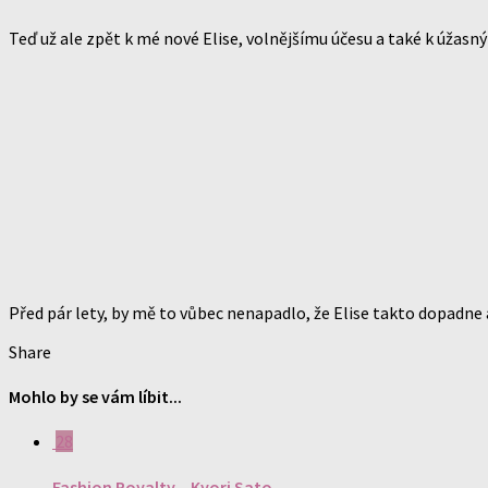
Teď už ale zpět k mé nové Elise, volnějšímu účesu a také k úžasn
Před pár lety, by mě to vůbec nenapadlo, že Elise takto dopadne 
Share
Mohlo by se vám líbit...
28
Fashion Royalty – Kyori Sato