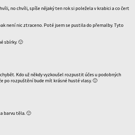
íli, no chvíli, spíše nějaký ten rok si poležela v krabici a co čert
pak není nic ztraceno. Poté jsem se pustila do přemalby. Tyto
é sbírky. 🙂
sy chybět. Kdo už někdy vyzkoušel rozpustit účes u podobných
 že po rozpuštění bude mít krásné husté vlasy. 🙂
a barvu těla. 🙂