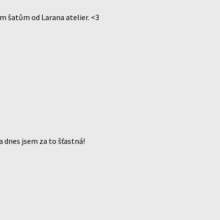
ým šatům od Larana atelier. <3
a dnes jsem za to šťastná!