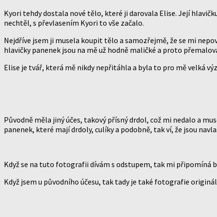
Kyori tehdy dostala nové tělo, které ji darovala Elise. Její hlavičku
nechtěl, s převlasením Kyori to vše začalo.
Nejdříve jsem ji musela koupit tělo a samozřejmě, že se mi nepove
hlavičky panenek jsou na mě už hodně maličké a proto přemalo
Elise je tvář, která mě nikdy nepřitáhla a byla to pro mě velká vý
Původně měla jiný účes, takový přísný drdol, což mi nedalo a muse
panenek, které mají drdoly, culíky a podobně, tak ví, že jsou nav
Když se na tuto fotografii dívám s odstupem, tak mi připomíná b
Když jsem u původního účesu, tak tady je také fotografie originál