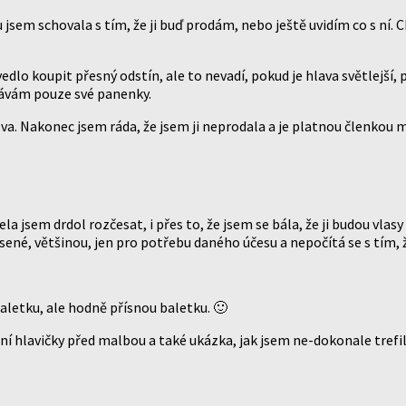
 jsem schovala s tím, že ji buď prodám, nebo ještě uvidím co s ní. Chv
dlo koupit přesný odstín, ale to nevadí, pokud je hlava světlejší, 
vávám pouze své panenky.
zva. Nakonec jsem ráda, že jsem ji neprodala a je platnou členkou m
la jsem drdol rozčesat, i přes to, že jsem se bála, že ji budou vla
lasené, většinou, jen pro potřebu daného účesu a nepočítá se s tím,
aletku, ale hodně přísnou baletku. 🙂
ní hlavičky před malbou a také ukázka, jak jsem ne-dokonale trefil