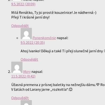
9.5.2022 (20:09)
Milá Renátko, Ty jsi prostě kouzelnice! Je nádherná:-)
Přeji Ti krásné jarní dny!
Odpovědět
Panenkománie
napsal:
9.5.2022 (20:35)
Ahoj Ivanko! Děkuji a také Ti přeji slunečné jarní dny. 
Odpovědět
Mary
napsal:
11.5.2022 (0:42)
Úžasná premena z prísnej baletky na nežnejšiu dámu.💜 Ro
V šatách od Larany jarne „rozkvitla“.😊
Odpovědět