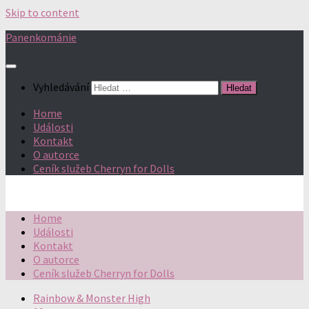
Skip to content
Panenkománie
Vyhledávání
Home
Události
Kontakt
O autorce
Ceník služeb Cherryn for Dolls
Home
Události
Kontakt
O autorce
Ceník služeb Cherryn for Dolls
Rainbow & Monster High