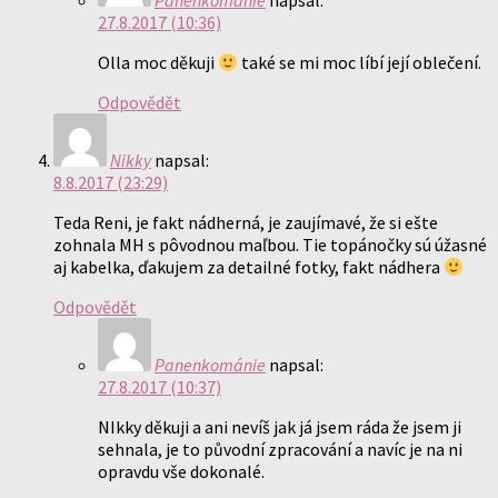
Panenkománie
napsal:
27.8.2017 (10:36)
Olla moc děkuji
také se mi moc líbí její oblečení.
Odpovědět
Nikky
napsal:
8.8.2017 (23:29)
Teda Reni, je fakt nádherná, je zaujímavé, že si ešte
zohnala MH s pôvodnou maľbou. Tie topánočky sú úžasné
aj kabelka, ďakujem za detailné fotky, fakt nádhera
Odpovědět
Panenkománie
napsal:
27.8.2017 (10:37)
NIkky děkuji a ani nevíš jak já jsem ráda že jsem ji
sehnala, je to původní zpracování a navíc je na ni
opravdu vše dokonalé.