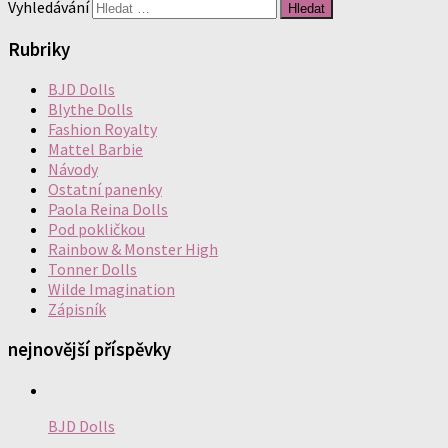
Vyhledávání
Rubriky
BJD Dolls
Blythe Dolls
Fashion Royalty
Mattel Barbie
Návody
Ostatní panenky
Paola Reina Dolls
Pod pokličkou
Rainbow & Monster High
Tonner Dolls
Wilde Imagination
Zápisník
nejnovější příspěvky
BJD Dolls