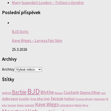
Mary
:
Superdoll London – Trillion v černém
Poslední příspěvek
BJD Dolls
Kaye Wiggs – Laryssa Fair Skin
25.3.2026
Archivy
Archivy
Štítky
BJD
Barbie
Blythe
Custom
Dianna Effner
ArtDoll
Boneka
doll
Faceup
dollprague
Fashion
Doplňky
Ever After High
Fashion Royalty
Fotografie
FR
Kaye Wiggs
gotz
hannah
Holala
kalendář
Little Darling
Mattel
Maya