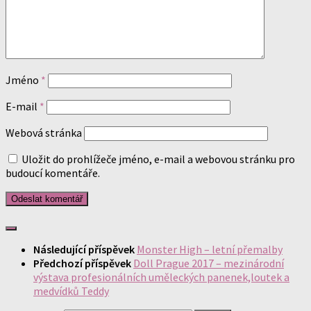
Jméno
*
E-mail
*
Webová stránka
Uložit do prohlížeče jméno, e-mail a webovou stránku pro
budoucí komentáře.
Následující příspěvek
Monster High – letní přemalby
Předchozí příspěvek
Doll Prague 2017 – mezinárodní
výstava profesionálních uměleckých panenek,loutek a
medvídků Teddy