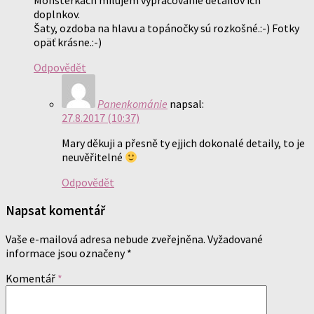
Monsterkách milujem vypracovanie detailov ich
doplnkov.
Šaty, ozdoba na hlavu a topánočky sú rozkošné.:-) Fotky
opäť krásne.:-)
Odpovědět
Panenkománie
napsal:
27.8.2017 (10:37)
Mary děkuji a přesně ty ejjich dokonalé detaily, to je
neuvěřitelné
Odpovědět
Napsat komentář
Vaše e-mailová adresa nebude zveřejněna.
Vyžadované
informace jsou označeny
*
Komentář
*