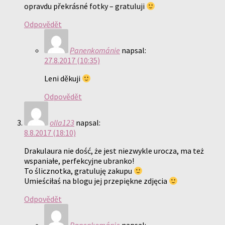
opravdu překrásné fotky – gratuluji
Odpovědět
Panenkománie
napsal:
27.8.2017 (10:35)
Leni děkuji
Odpovědět
olla123
napsal:
8.8.2017 (18:10)
Drakulaura nie dość, że jest niezwykle urocza, ma też
wspaniałe, perfekcyjne ubranko!
To ślicznotka, gratuluję zakupu
Umieściłaś na blogu jej przepiękne zdjęcia
Odpovědět