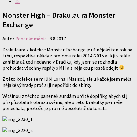
12
Monster High – Drakulaura Monster
Exchange
Autor
Panenkománie
·
8.8.2017
Drakulaura z kolekce Monster Exchange je už nějaký ten rok na
trhu, respektive někdy z přelomu roku 2014-2015 a já ji v reále
zahlídla až teď nedávno v Dračiku, kdy jsem se rozhodla
prohledat všechny regály s MH a s nějakou prostě odejít
Z této kolekce se mi líbí Lorna i Marisol, ale u každé jsem měla
nějaké výhrady proč si ji nepořídit do sbírky.
Většinou z těchto panenek sundám určité doplňky, abych si ji
přizpůsobila k obrazu svému, ale u této Drakulky jsem vše
ponechala, protože je pro mě absolutně dokonalá.