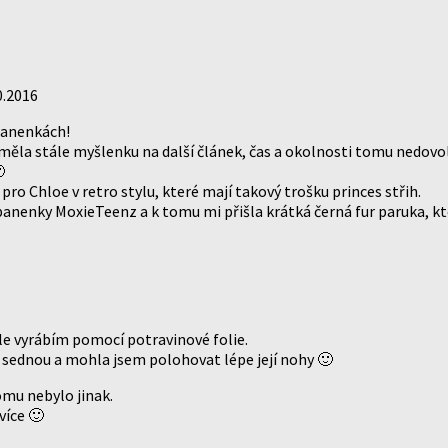
0.2016
 panenkách!
m měla stále myšlenku na další článek, čas a okolnosti tomu nedov

o Chloe v retro stylu, které mají takový trošku princes střih.
anenky MoxieTeenz a k tomu mi přišla krátká černá fur paruka, kt
ále vyrábím pomocí potravinové folie.
 sednou a mohla jsem polohovat lépe její nohy 🙂
omu nebylo jinak.
více 🙂