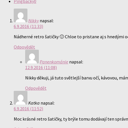
Pingbacky
0
Nikky
napsal:
6.9.2016 (11:33)
Nádherné retro šatičky 🙂 Chloe to pristane aj s hnedými o
Odpovědět
Panenkománie
napsal:
12.9.2016 (11:08)
Nikky děkuji, já tuto světlejší barvu očí, kávovou, m
Odpovědět
Katka
napsal:
6.9.2016 (11:52)
Moc krásné retro šatičky, ty brýle tomu dodávají ten sprá