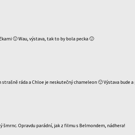
čkami 🙂 Wau, výstava, tak to by bola pecka 🙂
ám strašně ráda a Chloe je neskutečný chameleon 🙂 Výstava bude a 
vný šmrnc. Opravdu parádní, jak z filmu s Belmondem, nádhera!