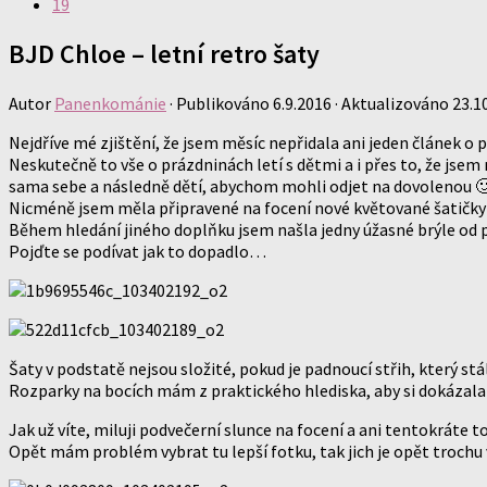
19
BJD Chloe – letní retro šaty
Autor
Panenkománie
· Publikováno
6.9.2016
· Aktualizováno
23.1
Nejdříve mé zjištění, že jsem měsíc nepřidala ani jeden článek o
Neskutečně to vše o prázdninách letí s dětmi a i přes to, že jse
sama sebe a následně dětí, abychom mohli odjet na dovolenou 
Nicméně jsem měla připravené na focení nové květované šatičky pr
Během hledání jiného doplňku jsem našla jedny úžasné brýle od p
Pojďte se podívat jak to dopadlo…
Šaty v podstatě nejsou složité, pokud je padnoucí střih, který st
Rozparky na bocích mám z praktického hlediska, aby si dokázala
Jak už víte, miluji podvečerní slunce na focení a ani tentokráte t
Opět mám problém vybrat tu lepší fotku, tak jich je opět trochu 