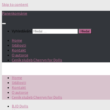
Skip to content
Panenkománie
Vyhledávání
Home
Události
Kontakt
O autorce
Ceník služeb Cherryn for Dolls
Home
Události
Kontakt
O autorce
Ceník služeb Cherryn for Dolls
BJD Dolls