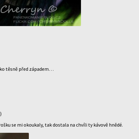
uníčko těsně před západem…
)
ošku se mi okoukaly, tak dostala na chvíli ty kávově hnědé.