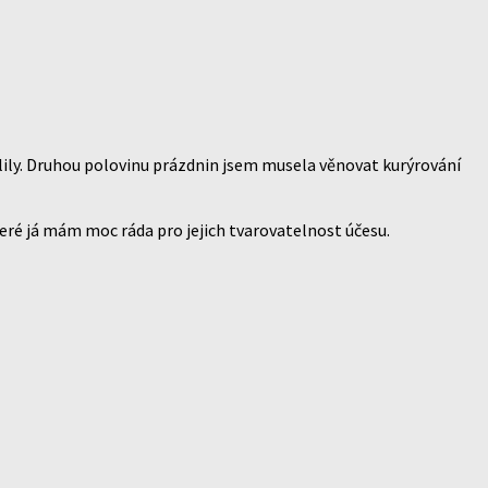
olily. Druhou polovinu prázdnin jsem musela věnovat kurýrování
eré já mám moc ráda pro jejich tvarovatelnost účesu.