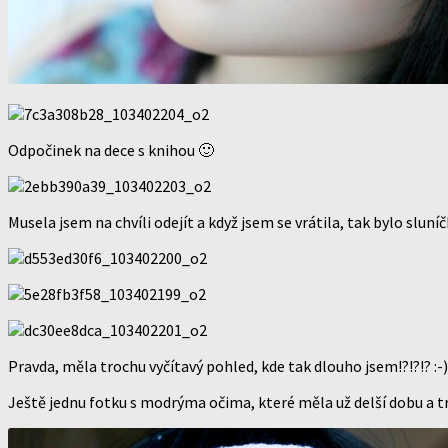
Odpočinek na dece s knihou 🙂
Musela jsem na chvíli odejít a když jsem se vrátila, tak bylo sl
Pravda, měla trochu vyčítavý pohled, kde tak dlouho jsem!?!?!? :-)
Ještě jednu fotku s modrýma očima, které měla už delší dobu a tr