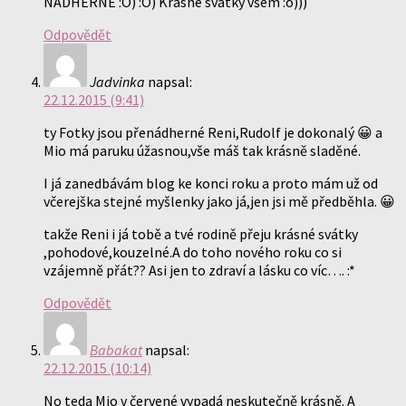
NÁDHERNÉ :O) :O) Krásné svátky všem :o)))
Odpovědět
Jadvinka
napsal:
22.12.2015 (9:41)
ty Fotky jsou přenádherné Reni,Rudolf je dokonalý 😀 a
Mio má paruku úžasnou,vše máš tak krásně sladěné.
I já zanedbávám blog ke konci roku a proto mám už od
včerejška stejné myšlenky jako já,jen jsi mě předběhla. 😀
takže Reni i já tobě a tvé rodině přeju krásné svátky
,pohodové,kouzelné.A do toho nového roku co si
vzájemně přát?? Asi jen to zdraví a lásku co víc…. :*
Odpovědět
Babakat
napsal:
22.12.2015 (10:14)
No teda Mio v červené vypadá neskutečně krásně. A