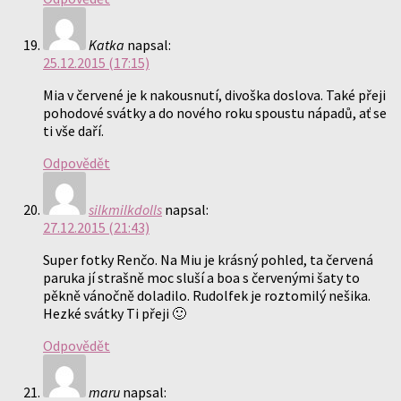
Katka
napsal:
25.12.2015 (17:15)
Mia v červené je k nakousnutí, divoška doslova. Také přeji
pohodové svátky a do nového roku spoustu nápadů, ať se
ti vše daří.
Odpovědět
silkmilkdolls
napsal:
27.12.2015 (21:43)
Super fotky Renčo. Na Miu je krásný pohled, ta červená
paruka jí strašně moc sluší a boa s červenými šaty to
pěkně vánočně doladilo. Rudolfek je roztomilý nešika.
Hezké svátky Ti přeji 🙂
Odpovědět
maru
napsal: