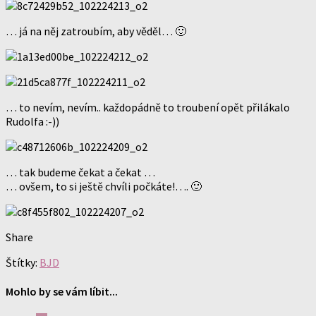
… já na něj zatroubím, aby věděl… 🙂
… to nevím, nevím.. každopádně to troubení opět přilákalo
Rudolfa :-))
… tak budeme čekat a čekat …
… ovšem, to si ještě chvíli počkáte!…. 🙂
Share
Štítky:
BJD
Mohlo by se vám líbit...