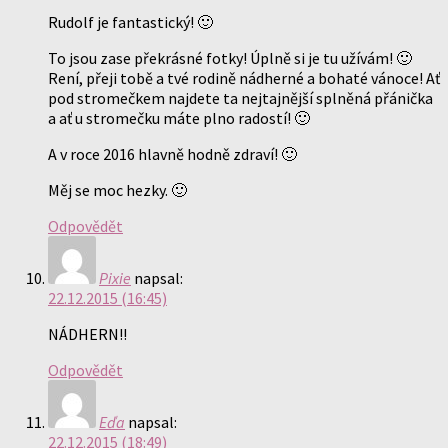
Rudolf je fantastický! 🙂
To jsou zase překrásné fotky! Úplně si je tu užívám! 🙂
Rení, přeji tobě a tvé rodině nádherné a bohaté vánoce! Ať
pod stromečkem najdete ta nejtajnější splněná přánička
a ať u stromečku máte plno radostí! 🙂
A v roce 2016 hlavně hodně zdraví! 🙂
Měj se moc hezky. 🙂
Odpovědět
Pixie
napsal:
22.12.2015 (16:45)
NÁDHERN!!
Odpovědět
Eďa
napsal:
22.12.2015 (18:49)