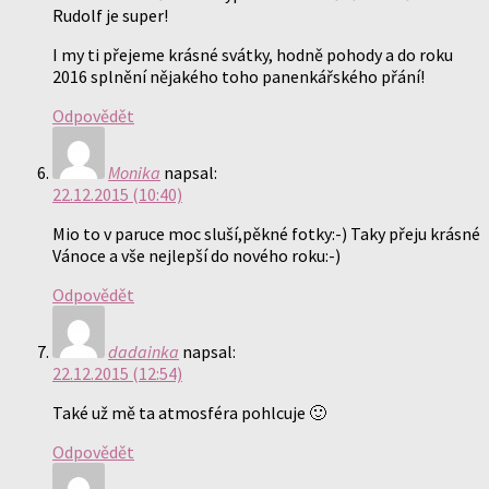
Rudolf je super!
I my ti přejeme krásné svátky, hodně pohody a do roku
2016 splnění nějakého toho panenkářského přání!
Odpovědět
Monika
napsal:
22.12.2015 (10:40)
Mio to v paruce moc sluší,pěkné fotky:-) Taky přeju krásné
Vánoce a vše nejlepší do nového roku:-)
Odpovědět
dadainka
napsal:
22.12.2015 (12:54)
Také už mě ta atmosféra pohlcuje 🙂
Odpovědět