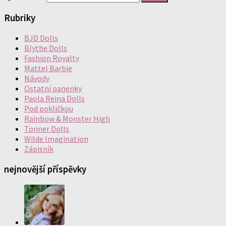
Rubriky
BJD Dolls
Blythe Dolls
Fashion Royalty
Mattel Barbie
Návody
Ostatní panenky
Paola Reina Dolls
Pod pokličkou
Rainbow & Monster High
Tonner Dolls
Wilde Imagination
Zápisník
nejnovější příspěvky