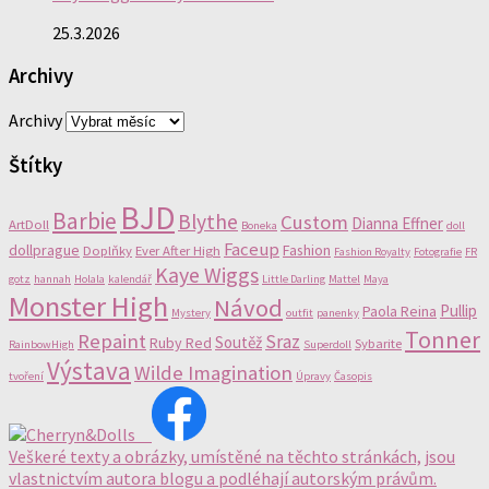
25.3.2026
Archivy
Archivy
Štítky
BJD
Barbie
Blythe
Custom
Dianna Effner
ArtDoll
Boneka
doll
Faceup
dollprague
Fashion
Doplňky
Ever After High
Fashion Royalty
Fotografie
FR
Kaye Wiggs
gotz
hannah
Holala
kalendář
Little Darling
Mattel
Maya
Monster High
Návod
Pullip
Paola Reina
Mystery
outfit
panenky
Tonner
Repaint
Sraz
Soutěž
Ruby Red
Sybarite
RainbowHigh
Superdoll
Výstava
Wilde Imagination
tvoření
Úpravy
Časopis
Veškeré texty a obrázky, umístěné na těchto stránkách, jsou
vlastnictvím autora blogu a podléhají autorským právům.