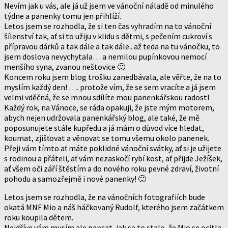
Nevím jak u vás, ale já už jsem ve vánoční náladě od minulého
týdne a panenky tomu jen přihlíží.
Letos jsem se rozhodla, že si ten čas vyhradím na to vánoční
šílenství tak, ať si to užiju v klidu s dětmi, s pečením cukroví s
přípravou dárků a tak dále a tak dále.. až teda na tu vánočku, to
jsem doslova nevychytala… a nemilou pupínkovou nemocí
menšího syna, zvanou neštovice 🙂
Koncem roku jsem blog trošku zanedbávala, ale věřte, že na to
myslím každý den! …. protože vím, že se sem vracíte a já jsem
velmi vděčná, že se mnou sdílíte mou panenkářskou radost!
Každý rok, na Vánoce, se ráda opakuji, že jste mým motorem,
abych nejen udržovala panenkářský blog, ale také, že mě
poposunujete stále kupředu a já mám o důvod více hledat,
koumat, zjišťovat a věnovat se tomu všemu okolo panenek.
Přeji vám tímto ať máte poklidné vánoční svátky, ať si je užijete
s rodinou a přáteli, ať vám nezaskočí rybí kost, ať přijde Ježíšek,
ať všem oči září štěstím a do nového roku pevné zdraví, životní
pohodu a samozřejmě i nové panenky! 🙂
Letos jsem se rozhodla, že na vánočních fotografiích bude
okatá MNF Mio a náš háčkovaný Rudolf, kterého jsem začátkem
roku koupila dětem.
Nejdříve vám musím ale napsat, jak se to stalo, že Mio se ocitla