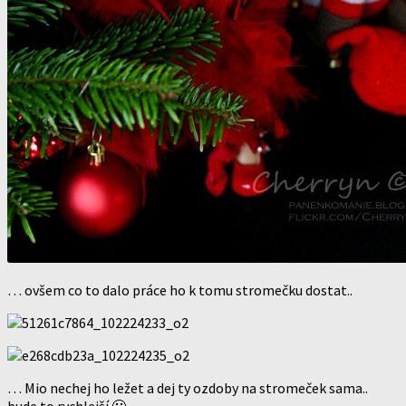
… ovšem co to dalo práce ho k tomu stromečku dostat..
… Mio nechej ho ležet a dej ty ozdoby na stromeček sama..
bude to rychlejší 🙂