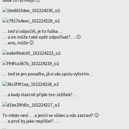
… teď si odpočiň, je to fuška…
… a on může také opět odpočívat?… 🙂
… ano, může 🙂
… teď se jen posaďte, já si vás spolu vyfotím…
… a kudy vlastně přijde ten Ježíšek?…
To nikdo neví … a jestli se vůbec u nás zastaví? 🙂
… a proč by jako nepřišel? ….