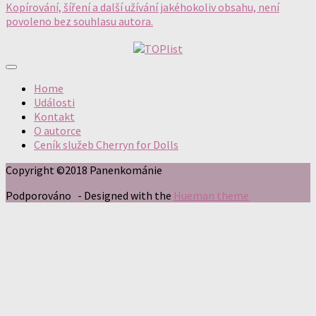
Kopírování, šíření a další užívání jakéhokoliv obsahu, není
povoleno bez souhlasu autora.
Home
Události
Kontakt
O autorce
Ceník služeb Cherryn for Dolls
Copyright ©2018 Panenkománie
Podporováno
- Designed with the
Hueman theme