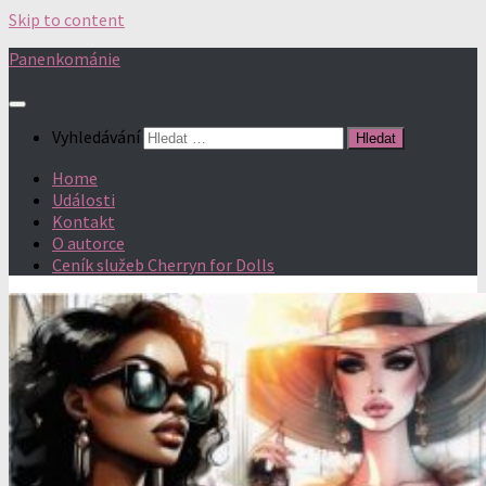
Skip to content
Panenkománie
Vyhledávání
Home
Události
Kontakt
O autorce
Ceník služeb Cherryn for Dolls