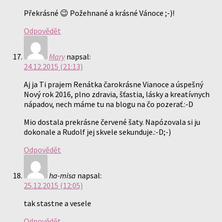
Překrásné 😉 Požehnané a krásné Vánoce ;-)!
Odpovědět
Mary
napsal:
24.12.2015 (21:13)
Aj ja Ti prajem Renátka čarokrásne Vianoce a úspešný
Nový rok 2016, plno zdravia, šťastia, lásky a kreatívnych
nápadov, nech máme tu na blogu na čo pozerať.:-D
Mio dostala prekrásne červené šaty. Napózovala si ju
dokonale a Rudolf jej skvele sekunduje.:-D;-)
Odpovědět
ha-misa
napsal:
25.12.2015 (12:05)
tak stastne a vesele
Odpovědět