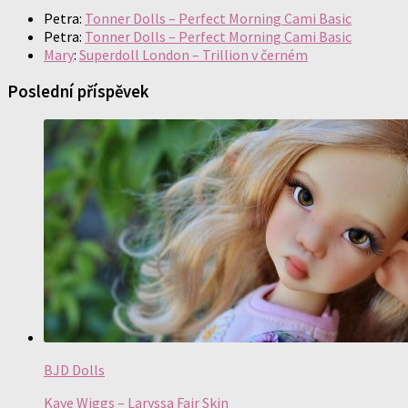
Petra
:
Tonner Dolls – Perfect Morning Cami Basic
Petra
:
Tonner Dolls – Perfect Morning Cami Basic
Mary
:
Superdoll London – Trillion v černém
Poslední příspěvek
BJD Dolls
Kaye Wiggs – Laryssa Fair Skin