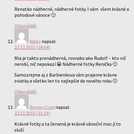
Renatko nádherné, nádherné fotky. I vám všem krásné a
pohodové vánoce 🙂
Odpovědět
Nikky
napsal:
22.12.2015 (19:04)
Mia je takto prenádherná, rovnako ako Rudolf – kto nič
nerobí, nič nepokazí 😀 Nádherné fotky Renička 🙂
Samozrejme aj z Barbienkova vám prajeme krásne
sviatky a všetko len to najlepšie do nového roku 🙂
Odpovědět
Reeney Crutt
napsal:
22.12.2015 (21:19)
Krásné fotky a ta červená je krásně vánoční moc jí to
sluší.