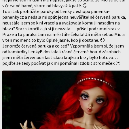
v červené barvě, skoro od hlavy až k patě. 🙂
To si tak prohlížíte paruky od Lenky z eshopu panenka-
panenky.cz a nedala mi spát jedna neuvěřitelně červená paruka,
neustále jsem se k ní vracela a uvažovala komu ji nasadím na
hlavu? Sraz skončil a já si ji nevzala…. přišel podzimní sraz v
Praze a ta paruka tam na mě stále čekala! Já měla sebou Mio a
v ten moment to bylo úplně jasné, kdo ji dostane. 🙂
Jenomže červená paruka a co teď? Vzpomněla jsem si, že jsem
od kamárdky LenkyB dostala krásné červené boa. V zásobách
jsem měla červenou elastickou krajku a brzy bylo hotovo….
pojďte se tedy podívat jak mi pomáhali zdobit stromeček 🙂