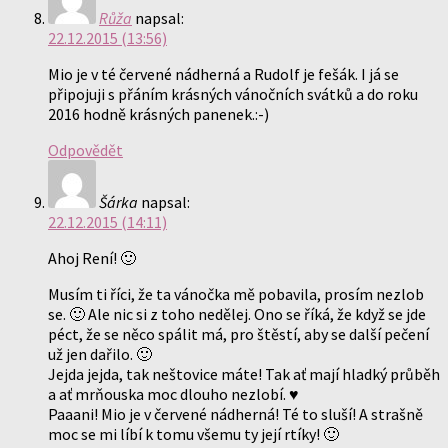
Růža
napsal:
22.12.2015 (13:56)
Mio je v té červené nádherná a Rudolf je fešák. I já se
připojuji s přáním krásných vánočních svátků a do roku
2016 hodně krásných panenek.:-)
Odpovědět
Šárka
napsal:
22.12.2015 (14:11)
Ahoj Rení! 🙂
Musím ti říci, že ta vánočka mě pobavila, prosím nezlob
se. 🙂 Ale nic si z toho nedělej. Ono se říká, že když se jde
péct, že se něco spálit má, pro štěstí, aby se další pečení
už jen dařilo. 🙂
Jejda jejda, tak neštovice máte! Tak ať mají hladký průběh
a ať mrňouska moc dlouho nezlobí. ♥
Paaani! Mio je v červené nádherná! Té to sluší! A strašně
moc se mi líbí k tomu všemu ty její rtíky! 🙂