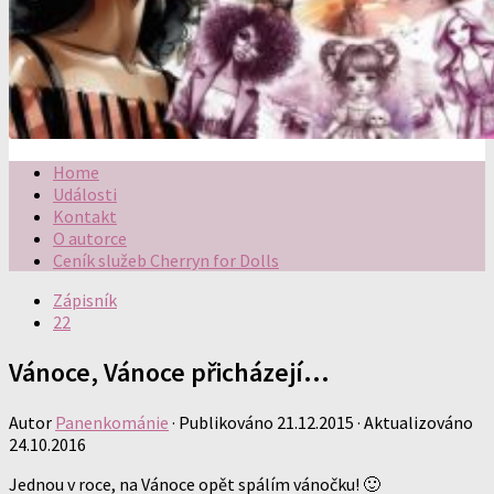
Home
Události
Kontakt
O autorce
Ceník služeb Cherryn for Dolls
Zápisník
22
Vánoce, Vánoce přicházejí…
Autor
Panenkománie
· Publikováno
21.12.2015
· Aktualizováno
24.10.2016
Jednou v roce, na Vánoce opět spálím vánočku! 🙂