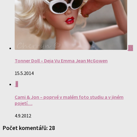
15
Tonner Doll – Deja Vu Emma Jean McGowen
15.5.2014
8
Cami & Jon – poprvé v malém foto studiu a v jiném
pojetí…
4.9.2012
Počet komentářů: 28