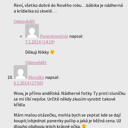
Rení, všetko dobré do Nového roku…bábika je nádherná
a krídielka sú skvelé…
Odpovědět
Panenkománie
napsal:
7.1.2014 (14:19)
Děkuji Nikky
Odpovědět
Maruška
napsal:
6.1.2014 (17:50)
Wow, je přímo andělská. Nádherné fotky. Ty proti sluníčku
se mi líbí nejvíce. Určitě někdy zkusím vyrobit takové
křídla.
Mám malou otázečku, mohla bych se zeptat kde se dají
koupit/objednat panenky pullip a jaká je běžná cena. Už
dlouho obdivuju jejich krásné očka.