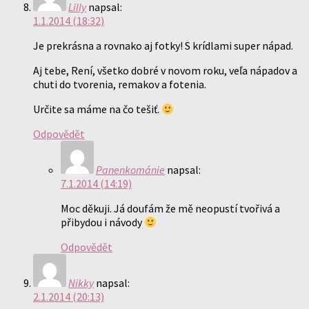
Lilly
napsal:
1.1.2014 (18:32)
Je prekrásna a rovnako aj fotky! S krídlami super nápad.
Aj tebe, Rení, všetko dobré v novom roku, veľa nápadov a
chuti do tvorenia, remakov a fotenia.
Určite sa máme na čo tešiť.
Odpovědět
Panenkománie
napsal:
7.1.2014 (14:19)
Moc děkuji. Já doufám že mě neopustí tvořivá a
přibydou i návody
Odpovědět
Nikky
napsal:
2.1.2014 (20:13)