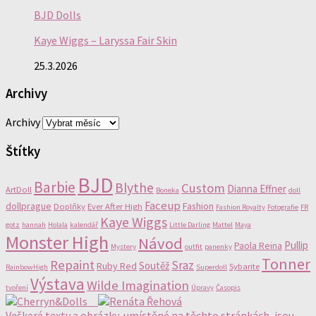
BJD Dolls
Kaye Wiggs – Laryssa Fair Skin
25.3.2026
Archivy
Archivy
Štítky
BJD
Barbie
Blythe
Custom
Dianna Effner
ArtDoll
Boneka
doll
Faceup
dollprague
Fashion
Doplňky
Ever After High
Fashion Royalty
Fotografie
FR
Kaye Wiggs
gotz
hannah
Holala
kalendář
Little Darling
Mattel
Maya
Monster High
Návod
Pullip
Paola Reina
Mystery
outfit
panenky
Tonner
Repaint
Sraz
Soutěž
Ruby Red
Sybarite
RainbowHigh
Superdoll
Výstava
Wilde Imagination
tvoření
Úpravy
Časopis
Veškeré texty a obrázky, umístěné na těchto stránkách, jsou