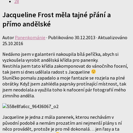
28
Jacqueline Frost měla tajné přání a
přímo andělské
Autor
Panenkománie
· Publikováno
30.12.2013
· Aktualizováno
25.10.2016
Nedávno jsem v galanterii nakoupila bílá peříčka, abych si
vyzkoušela vyrobit andělská křídla pro panenky.
Nestihla jsem tato křídla zakomponovat do vánočního focení,
tak jsem si dnes udělala radost s Jacqueline
Sluníčko pomalu zapadalo a moje fantazie se rozjela na plné
obrátky. Když jsem zahlédla paprsky protínající místnost, tak
jsem neodolala a využila toho k nafocení pár fotografií mého
zimního anděla.
Jacqueline je jedna z mála panenek, kterou nechávám v
původní podobě a nemám prozatím ani nejmenší plány s ní
něco provádět, protože je pro mě dokonalá… jen řasy a ta