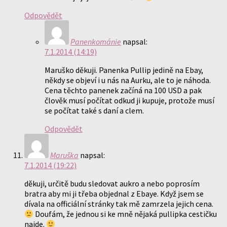
Odpovědět
Panenkománie
napsal:
7.1.2014 (14:19)
Maruško děkuji. Panenka Pullip jedině na Ebay,
někdy se objeví i u nás na Aurku, ale to je náhoda.
Cena těchto panenek začíná na 100 USD a pak
člověk musí počítat odkud ji kupuje, protože musí
se počítat také s daní a clem.
Odpovědět
Maruška
napsal:
7.1.2014 (19:22)
děkuji, určitě budu sledovat aukro a nebo poprosím
bratra aby mi ji třeba objednal z Ebaye. Když jsem se
dívala na officiální stránky tak mě zamrzela jejich cena.
Doufám, že jednou si ke mně nějaká pullipka cestičku
najde.