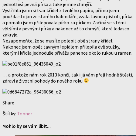
jednotlivá pevná pírka a také jemné chmýří.
Vystřihla jsem si tvar křídel z tvrdého papíru, přímo jsem
použila stojan ze starého kalendáře, vzala tavnou pistoli, pírka
a pomalu jsem přilepovala pírko za pírkem. Začíná se s těmi
většími a pevnými pírky a nakonec až to chmýří, které ledasco
zakryje.
Nezapomeňte, že se musíte polepit obě strany křídel.
Nakonec jsem opět tavným lepidlem přilepila dvě stužky,
kterými křídla jednoduše přivážu panence okolo rukou u ramen.
… a protože nám rok 2013 končí, tak i já vám přeji hodně štěstí,
zdraví a životní pohody do nového roku
Share
Štítky:
Tonner
Mohlo by se vám líbit...