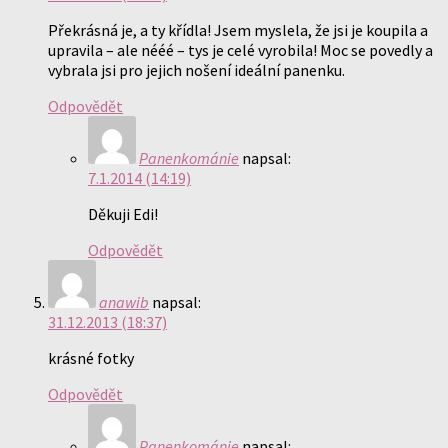
Překrásná je, a ty křídla! Jsem myslela, že jsi je koupila a
upravila – ale nééé – tys je celé vyrobila! Moc se povedly a
vybrala jsi pro jejich nošení ideální panenku.
Odpovědět
Panenkománie
napsal:
7.1.2014 (14:19)
Děkuji Edi!
Odpovědět
anawib
napsal:
31.12.2013 (18:37)
krásné fotky
Odpovědět
Panenkománie
napsal: