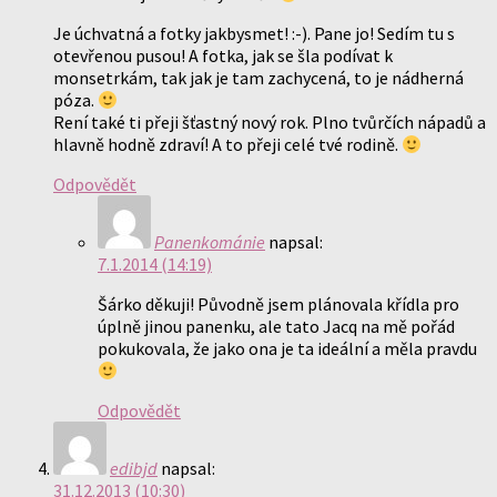
Je úchvatná a fotky jakbysmet! :-). Pane jo! Sedím tu s
otevřenou pusou! A fotka, jak se šla podívat k
monsetrkám, tak jak je tam zachycená, to je nádherná
póza.
Rení také ti přeji šťastný nový rok. Plno tvůrčích nápadů a
hlavně hodně zdraví! A to přeji celé tvé rodině.
Odpovědět
Panenkománie
napsal:
7.1.2014 (14:19)
Šárko děkuji! Původně jsem plánovala křídla pro
úplně jinou panenku, ale tato Jacq na mě pořád
pokukovala, že jako ona je ta ideální a měla pravdu
Odpovědět
edibjd
napsal:
31.12.2013 (10:30)