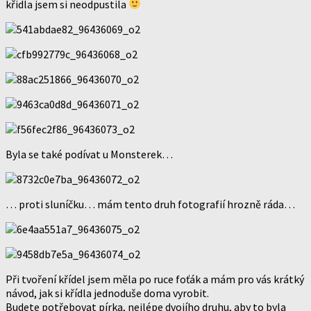
křidla jsem si neodpustila
Byla se také podívat u Monsterek…
… proti sluníčku… mám tento druh fotografií hrozně ráda…
Při tvoření křídel jsem měla po ruce foťák a mám pro vás krátký
návod, jak si křídla jednoduše doma vyrobit.
Budete potřebovat pírka, nejlépe dvojího druhu, aby to byla