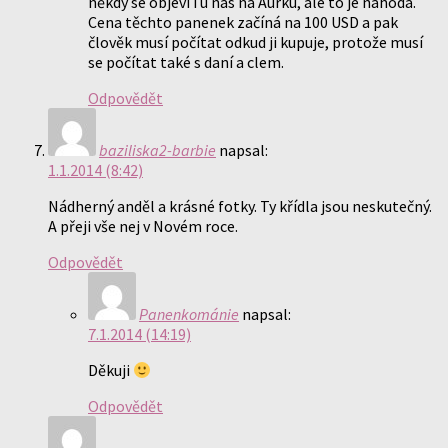
někdy se objeví i u nás na Aurku, ale to je náhoda.
Cena těchto panenek začíná na 100 USD a pak
člověk musí počítat odkud ji kupuje, protože musí
se počítat také s daní a clem.
Odpovědět
baziliska2-barbie
napsal:
1.1.2014 (8:42)
Nádherný anděl a krásné fotky. Ty křídla jsou neskutečný.
A přeji vše nej v Novém roce.
Odpovědět
Panenkománie
napsal:
7.1.2014 (14:19)
Děkuji
Odpovědět