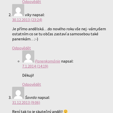
Odpovědět
viky
napsal:
30.12.2013 (23:24)
Je přímo andělská…do nového roku vše nej -vám,všem
ostatním co se tu občas zastaví a samosebou také
panenkám…:-)
Odpovědět
Panenkománie
napsal:
7.1.2014 (14:19)
Děkuji!
Odpovědět
Šavrda
napsal:
31.12.2013 (9:06)
Rení tak to je skutečný anděl!