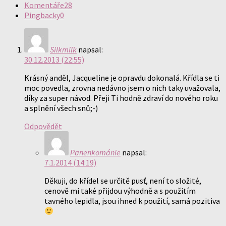
Komentáře
28
Pingbacky
0
Silkmilk
napsal:
30.12.2013 (22:55)
Krásný anděl, Jacqueline je opravdu dokonalá. Křídla se ti
moc povedla, zrovna nedávno jsem o nich taky uvažovala,
díky za super návod. Přeji Ti hodně zdraví do nového roku
a splnění všech snů;-)
Odpovědět
Panenkománie
napsal:
7.1.2014 (14:19)
Děkuji, do křídel se určitě pusť, není to složité,
cenově mi také přijdou výhodně a s použitím
tavného lepidla, jsou ihned k použití, samá pozitiva