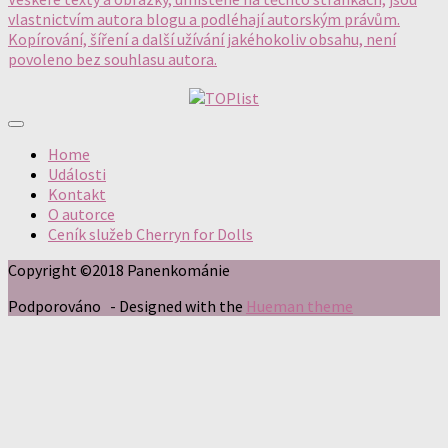
vlastnictvím autora blogu a podléhají autorským právům.
Kopírování, šíření a další užívání jakéhokoliv obsahu, není
povoleno bez souhlasu autora.
Home
Události
Kontakt
O autorce
Ceník služeb Cherryn for Dolls
Copyright ©2018 Panenkománie
Podporováno
- Designed with the
Hueman theme