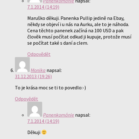
Panenkománie
napsal:
7.1.2014 (14:19)
Maruško děkuji. Panenka Pullip jedině na Ebay,
někdy se objeví i u nás na Aurku, ale to je náhoda.
Cena těchto panenek začíná na 100 USD a pak
člověk musí počítat odkud ji kupuje, protože musí
se počítat také s daní a clem.
Odpovědět
Monika
napsal:
31.12.2013 (19:26)
To je krása moc se ti to povedlo:-)
Odpovědět
Panenkománie
napsal:
7.1.2014 (14:19)
Děkuji