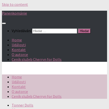
Skip to content
Panenkománie
Vyhledávání
Home
Události
Kontakt
O autorce
Ceník služeb Cherryn for Dolls
Home
Události
Kontakt
O autorce
Ceník služeb Cherryn for Dolls
Tonner Dolls