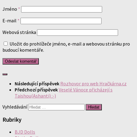
Jméno
*
E-mail
*
Webová stránka
Uložit do prohlížeče jméno, e-mail a webovou stránku pro
budoucí komentáře.
Následující příspěvek
Rozhovor pro web Hračkárna.cz
Předchozí příspěvek
Veselé Vánoce přicházejí s
Taishou(Ashanti) :-)
Vyhledávání
Rubriky
BJD Dolls